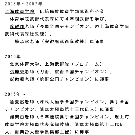
2003年～2007年
上海体育学院
伝統民族体育学部武術科卒業
体育学院武術代表隊にて４年間武術を学び、
席餅嗣
老師（長拳全国チャンピオン、現上海体育学院
武術代表隊総教練）、
楊承冰老師（安徽省武術隊教練）に師事
2010年
北京体育大学、上海武術隊（プロチーム）
張坤榮
老師（刀術、棍術全国チャンピオン）、
彭傲楓
老師（槍術全国チャンピオン）に師事
2015年〜
詹慶然
老師（陳式太極拳全国チャンピオン、推手全国
チャンピオン、陳式太極拳第十三代伝人）に師事
謝業雷
老師（６年連続推手全国チャンピオン、現上海
体育学院太極拳代表隊総教練、陳式太極拳第十二代伝
人、謝業雷太極拳倶楽部主催）に師事