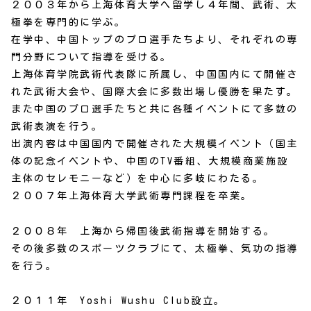
２００３年から上海体育大学へ留学し４年間、武術、太
極拳を専門的に学ぶ。
在学中、中国トップのプロ選手たちより、それぞれの専
門分野について指導を受ける。
上海体育学院武術代表隊に所属し、中国国内にて開催さ
れた武術大会や、国際大会に多数出場し優勝を果たす。
また中国のプロ選手たちと共に各種イベントにて多数の
武術表演を行う。
出演内容は中国国内で開催された大規模イベント（国主
体の記念イベントや、中国のTV番組、大規模商業施設
主体のセレモニーなど）を中心に多岐にわたる。
２００７年上海体育大学武術専門課程を卒業。
２００８年 上海から帰国後武術指導を開始する。
その後多数のスポーツクラブにて、太極拳、気功の指導
を行う。
２０１１年 Yoshi Wushu Club設立。