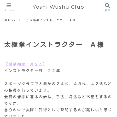
Yoshi Wushu Club
メニュー
検索
Home
太極拳インストラクター Ａ様
太極拳インストラクター Ａ様
【受講頻度：月２回】
インストラクター歴 ２２年
スポーツクラブで太極拳の２４式、４８式、
４２式など
の指導を行っています。
会員の皆様に基本の歩法、手法、身法などお話をするの
ですが、
自分の中で実際に武術として説明するのが難しいと感じ
ていました
。