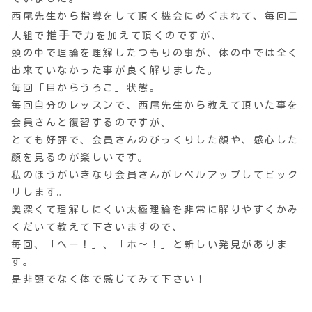
西尾先生から指導をして頂く機会にめぐまれて、
毎回二
推手で
人組で
力を加えて頂くのですが、
頭の中で理論を理解したつもりの事が、
体の中では全く
出来ていなかった事が良く解りました。
毎回「目からうろこ」状態。
毎回自分のレッスンで、
西尾先生から教えて頂いた事を
会員さんと復習するのですが、
とても好評で、会員さんのびっくりした顔や、
感心した
顔を見るのが楽しいです。
私のほうがいきなり会員さんがレベルアップしてビック
リします。
奥深くて理解しにくい太極理論を非常に解りやすくかみ
くだいて教
えて下さいますので、
毎回、「へー！」、「ホ～！」と新しい発見がありま
す。
是非頭でなく体で感じてみて下さい！