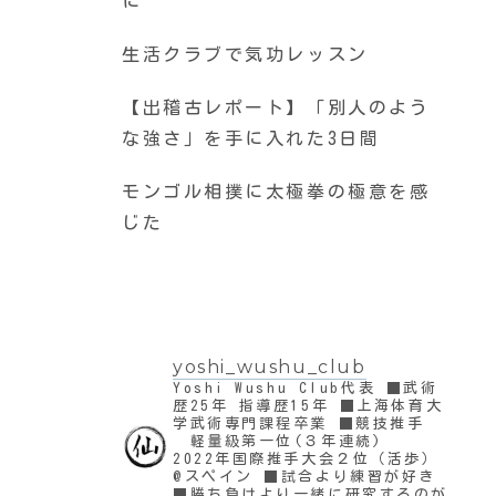
に
生活クラブで気功レッスン
【出稽古レポート】「別人のよう
な強さ」を手に入れた3日間
モンゴル相撲に太極拳の極意を感
じた
yoshi_wushu_club
Yoshi Wushu Club代表
■武術
歴25年 指導歴15年
■上海体育大
学武術専門課程卒業
■競技推手
軽量級第一位(３年連続)
2022年国際推手大会２位（活歩）
@スペイン
■試合より練習が好き
■勝ち負けより一緒に研究するのが