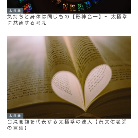
太極拳
気持ちと身体は同じもの【形神合一】- 太極拳
に共通する考え
太極拳
台湾高雄を代表する太極拳の達人【黄文佑老師
の言葉】