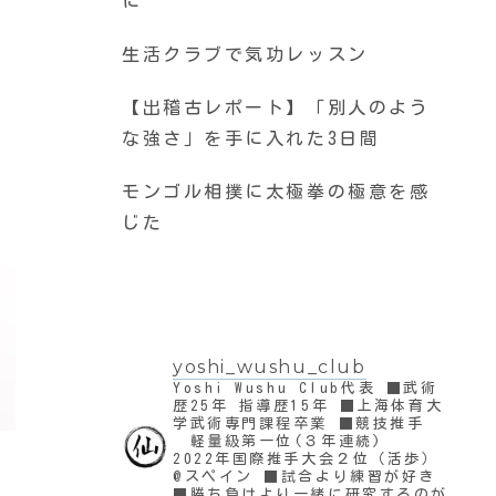
に
生活クラブで気功レッスン
【出稽古レポート】「別人のよう
な強さ」を手に入れた3日間
モンゴル相撲に太極拳の極意を感
じた
yoshi_wushu_club
Yoshi Wushu Club代表
■武術
歴25年 指導歴15年
■上海体育大
学武術専門課程卒業
■競技推手
軽量級第一位(３年連続)
2022年国際推手大会２位（活歩）
@スペイン
■試合より練習が好き
■勝ち負けより一緒に研究するのが