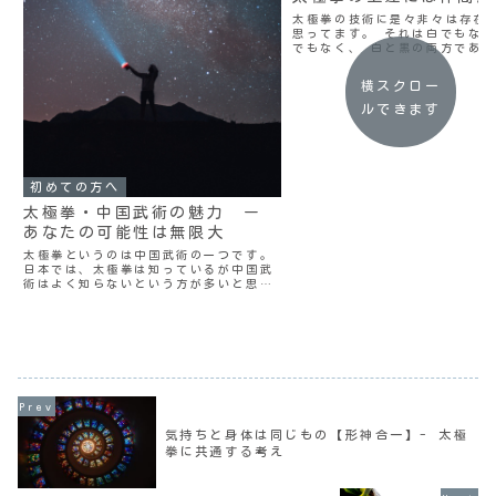
太極拳の技術に是々非々は存在
思ってます。 それは白でもな
でもなく、 白と黒の両方であり
中に黒があり、黒の中に白があ
う、 太極論に基づいているから
横スクロー
うのが一つの頭でっかちな説明
うなんですが。 もっと...
ルできます
初めての方へ
太極拳・中国武術の魅力 ー
あなたの可能性は無限大
太極拳というのは中国武術の一つです。
日本では、太極拳は知っているが中国武
術はよく知らないという方が多いと思い
ます。 「中国武術ってカンフー？」
「あの、あちょ〜！ってやつ？」 と今
だによく聞かれますが、 あれもまた、
ブルース・リーが創始し...
気持ちと身体は同じもの【形神合一】- 太極
拳に共通する考え