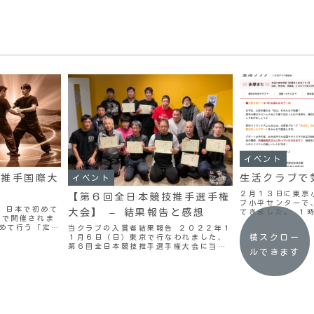
イベント
技推手国際大
生活クラブで
イベント
２月１３日に東京
【第６回全日本競技推手選手権
ブ小平センターで
に、日本で初めて
大会】 – 結果報告と感想
てきました。 １
京で開催されま
うことで、 非常
めて行う「定歩
当クラブの入賞者結果報告 ２０２２年１
に、伝えたいこと
を動かして行う
横スクロー
１月６日（日）東京で行なわれました、
したが、 ご参加
の２種目があり
第６回全日本競技推手選手権大会に当ク
広く、柔軟で、何も
ルできます
歩推手の試合し
ラブから５人のメンバーが参加して参り
ました。 まず当クラブの入賞者結果報告
から、 ・男子軽量級 第３位 倉持
克光 ・男子軽量...