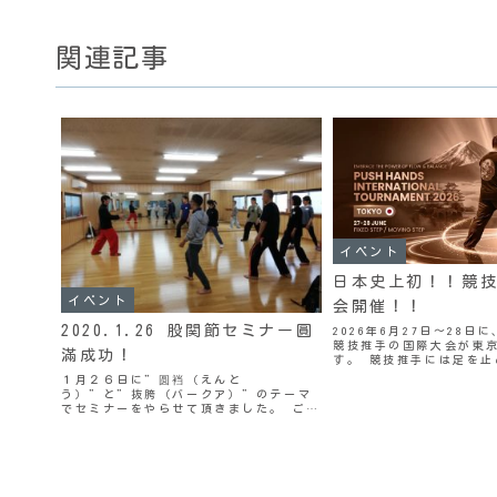
関連記事
イベント
日本史上初！！競
イベント
会開催！！
2020.1.26 股関節セミナー圓
2026年6月27日〜28日
競技推手の国際大会が東
滿成功！
す。 競技推手には足を止
（ていほ）推手」と、 足
１月２６日に”圆裆（えんと
「活歩（かっぽ）推手」
う）”と”抜胯（バークア）”のテーマ
ます。 今まで日本では定
でセミナーをやらせて頂きました。 ご参
か行われて...
加頂いた皆様、誠にありがとうございま
した。 写真は前回11月３日に開催した
時のものです。 今回写真を撮り忘れまし
た(^_^;) 今回何ともあ...