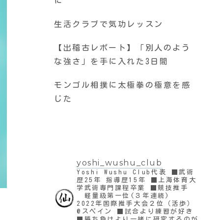
に
生活クラブで気功レッスン
【出稽古レポート】「別人のよう
な強さ」を手に入れた3日間
モンゴル相撲に太極拳の極意を感
じた
yoshi_wushu_club
Yoshi Wushu Club代表
■武術
歴25年 指導歴15年
■上海体育大
学武術専門課程卒業
■競技推手
軽量級第一位(３年連続)
2022年国際推手大会２位（活歩）
@スペイン
■試合より練習が好き
■勝ち負けより一緒に研究するのが