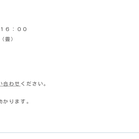
１６：００
（畳）
い合わせ
ください。
助かります。