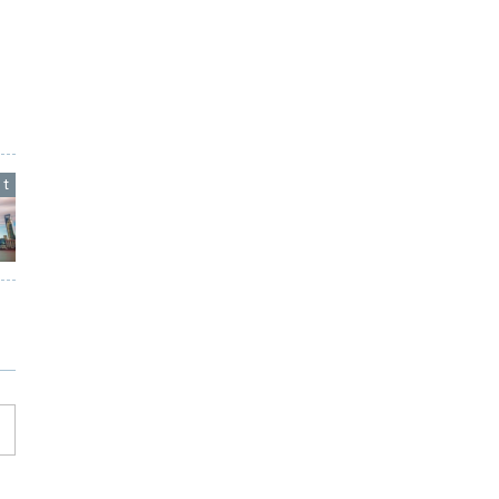
る正しい知識
推手世界チャンピオン王兆羽先生 ５月１
２日に行われた王兆羽先生による推手セ
ミナーはなんとも衝撃的でした。 簡単な
概念を少し意識するだけで、誰でも推手
が上達することが分かりました。 王兆羽
先生は去年の１０月に台湾で行われた、
推手の世界大会にて...