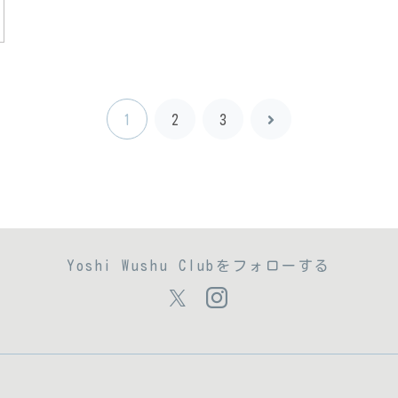
次
1
2
3
へ
Yoshi Wushu Clubをフォローする